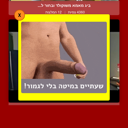
ביג מאמא משוקולד ובחור ל...
4360 צפיות
|
12 המלצות
X
אישה מפותחת נתקעת על ידי...
2597 צפיות
|
0 המלצות