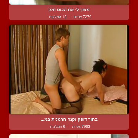
מצוץ לי את הכוס חזק
7279 צפיות
|
12 המלצות
בחור דופק זקנה חרמנית במ...
7903 צפיות
|
6 המלצות