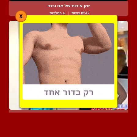
זמן איכות של אם ובנה
8547 צפיות
|
4 המלצות
X
נער תמים מוצא את עצמו בס...
13111 צפיות
|
16 המלצות