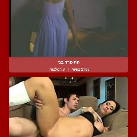
התעורר בני
2188 צפיות
|
8 המלצות