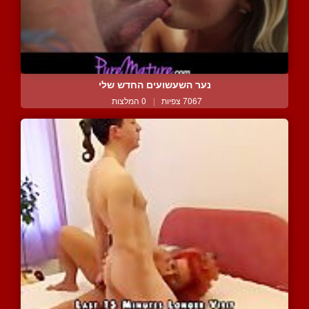
נער השעשועים החדש שלי
7067 צפיות
|
0 המלצות