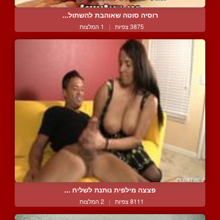
רוסיה סוטה שאוהבת להשתול...
3875 צפיות
|
1 המלצות
פצצה מילפית נותנת לשליח ...
8111 צפיות
|
2 המלצות