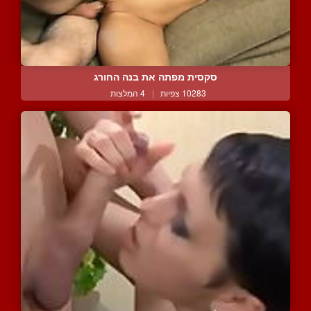
סקסית מפתה את בנה החורג
10283 צפיות
|
4 המלצות