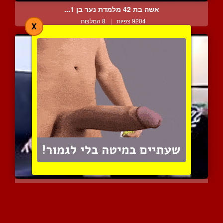
אשה בת 42 מלמדת נער בן 1...
9204 צפיות
|
8 המלצות
X
המאהבת שלי היא...אמא שלי
9068 צפיות
|
7 המלצות