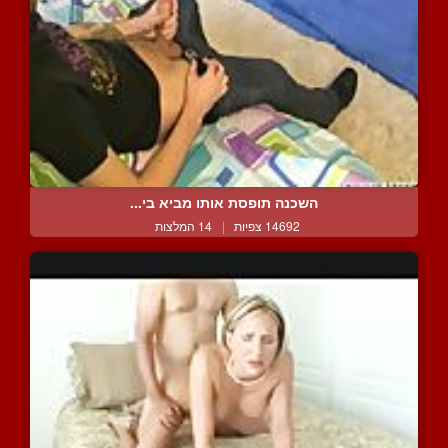
השכנה תופסת אותו מביא בי...
14692 צפיות
|
14 המלצות