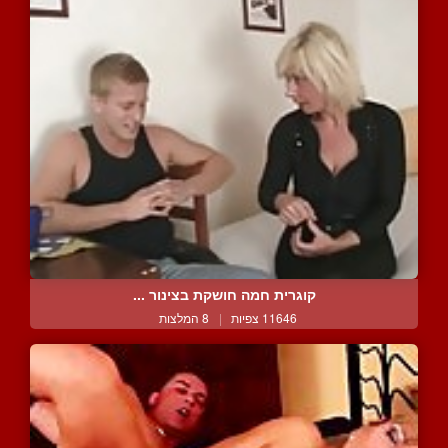
קוגרית חמה חושקת בצינור ...
11646 צפיות
|
8 המלצות