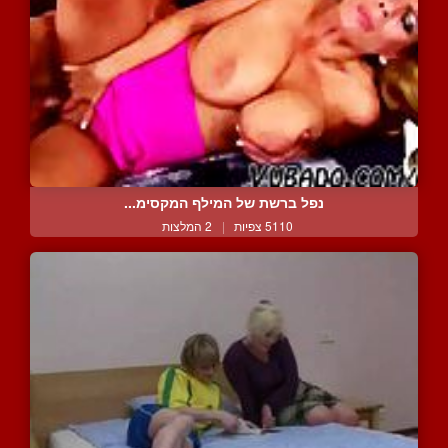
נפל ברשת של המילף המקסימ...
5110 צפיות
|
2 המלצות