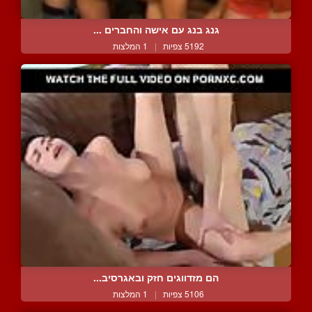
גנג בנג עם אישה והחברים ...
5192 צפיות
|
1 המלצות
הם מזדווגים חזק ובאגרסיב...
5106 צפיות
|
1 המלצות