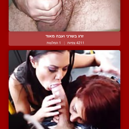
זרג בשרני ועבה מאוד
4211 צפיות
|
1 המלצות