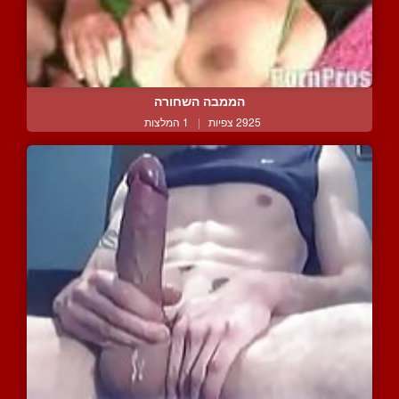
הממבה השחורה
2925 צפיות
|
1 המלצות