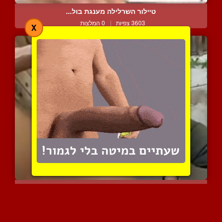
טיילור השרלילה מענגת בול...
3603 צפיות
|
0 המלצות
X
סקס אוראלי ווגינאלי לברו...
2936 צפיות
|
3 המלצות