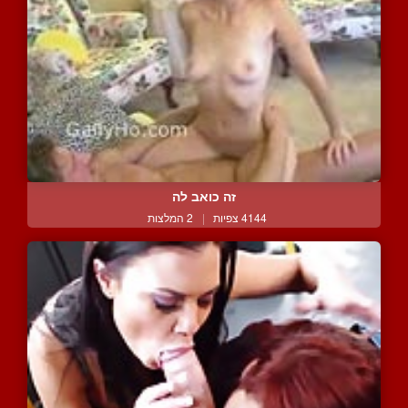
זה כואב לה
4144 צפיות
|
2 המלצות