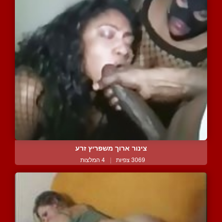
צינור ארוך משפריץ זרע
3069 צפיות
|
4 המלצות