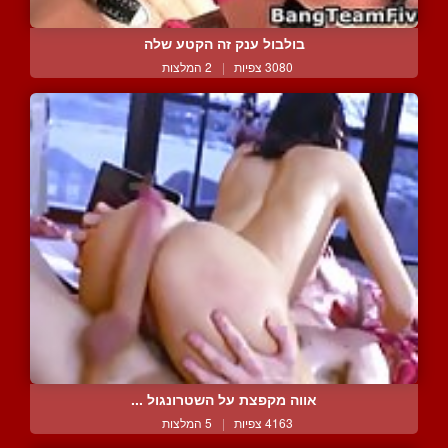
בולבול ענק זה הקטע שלה
3080 צפיות
|
2 המלצות
אווה מקפצת על השטרונגול ...
4163 צפיות
|
5 המלצות