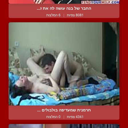
החבר של בנה עושה לה את ז...
8081 צפיות
|
6 המלצות
חרמנית שמעדיפה בולבולים ...
4341 צפיות
|
0 המלצות