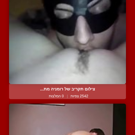
צילום תקריב של רומניה מת...
2542 צפיות
|
0 המלצות