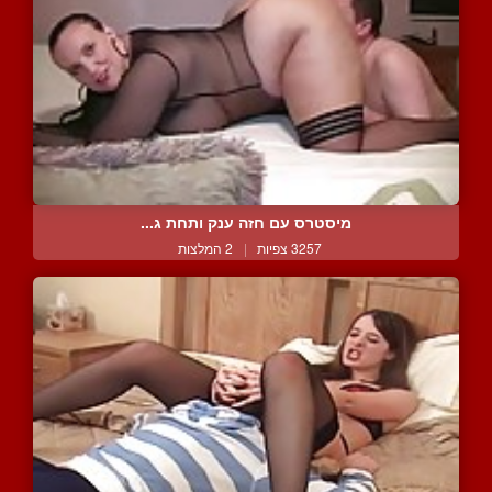
מיסטרס עם חזה ענק ותחת ג...
3257 צפיות
|
2 המלצות