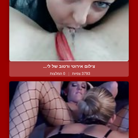
צילום אירוטי ורטוב של לי...
3793 צפיות
|
0 המלצות