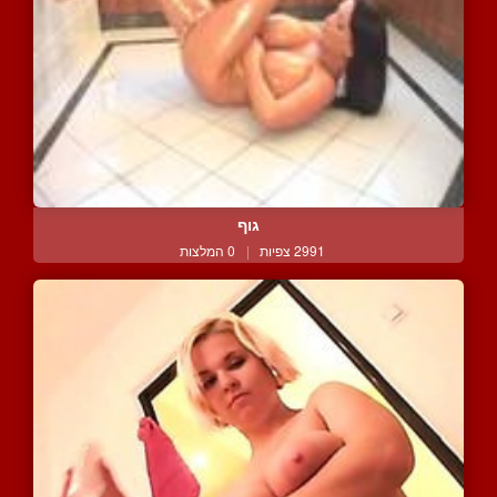
גוף
2991 צפיות
|
0 המלצות