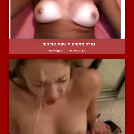
נערה מתוקה חושפת את קווי...
2153 צפיות
|
0 המלצות