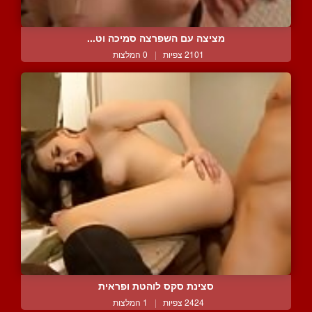
מציצה עם השפרצה סמיכה וט...
2101 צפיות
|
0 המלצות
סצינת סקס לוהטת ופראית
2424 צפיות
|
1 המלצות