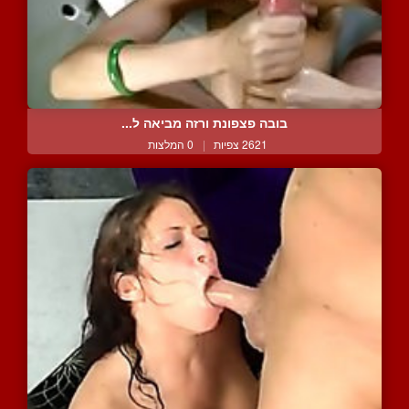
בובה פצפונת ורזה מביאה ל...
2621 צפיות
|
0 המלצות