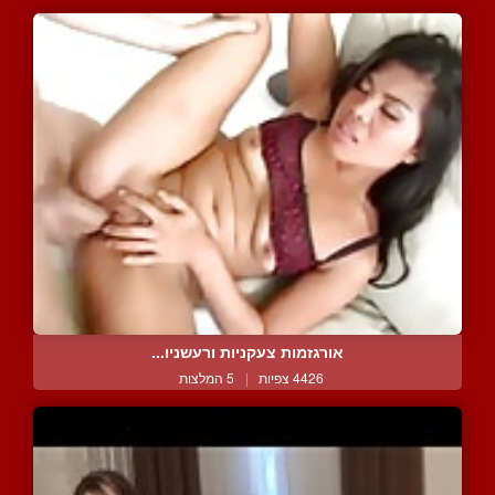
אורגזמות צעקניות ורעשניו...
4426 צפיות
|
5 המלצות