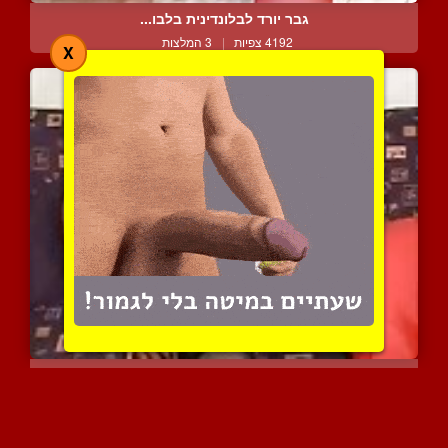
גבר יורד לבלונדינית בלבו...
4192 צפיות
|
3 המלצות
X
בחור מלקק כוש של אישה מב...
3141 צפיות
|
0 המלצות