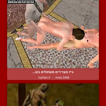
גייז מצויירים משתולים בש...
3499 צפיות
|
0 המלצות