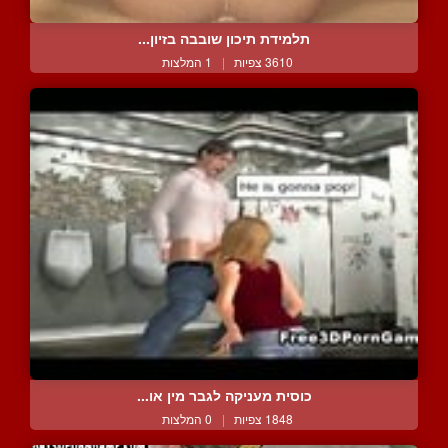
תלמידת תיכון שובבה בזיון...
3610 צפיות
|
1 המלצות
כוסית מעניקה לגבר מין או...
1848 צפיות
|
0 המלצות