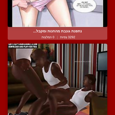
נתפנת גונבת מהחנות ומקבל...
3292 צפיות
|
0 המלצות