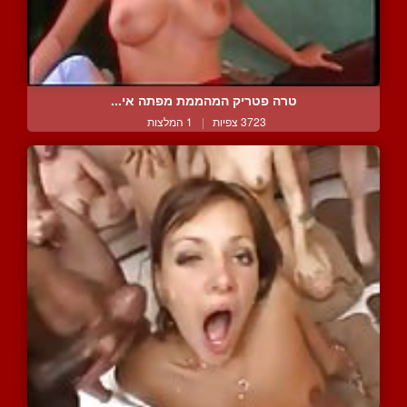
טרה פטריק המהממת מפתה אי...
3723 צפיות
|
1 המלצות