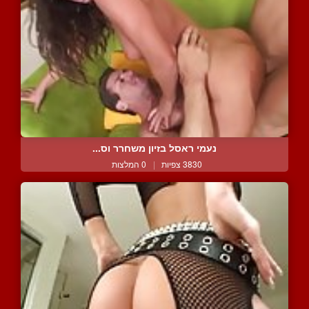
נעמי ראסל בזיון משחרר וס...
3830 צפיות
|
0 המלצות