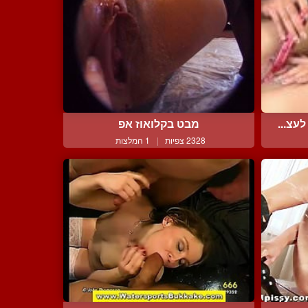
עצ...
מבט בקלואוז אפ
2328 צפיות
|
1 המלצות