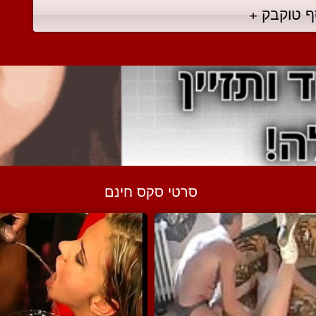
ף טוקבק +
סרטי סקס חינם