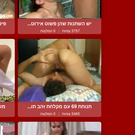
יש השתנות שהן פשוט אירוט...
פיס
3757 צפיות
|
0 המלצות
תנוחת 69 עם מקלחת זהב תו...
משח
3465 צפיות
|
0 המלצות