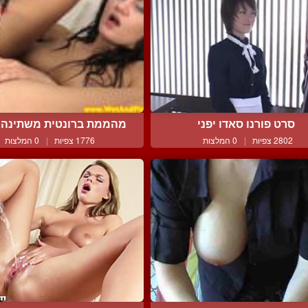
סרט פורנו סאדו יפני
מהממת ברונטית משתינה ל
2802 צפיות
|
0 המלצות
1776 צפיות
|
0 המלצות