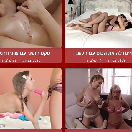
יינת לה את הכוס עם הלש...
סקס חושני עם שתי חרמנ
5159 צפיות
|
4 המלצות
5398 צפיות
|
2 המלצות