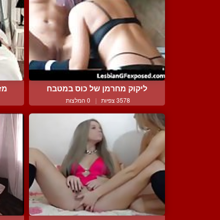
ליקוק מחרמן של כוס במטבח
מז
3578 צפיות
|
0 המלצות