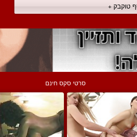
ף טוקבק +
סרטי סקס חינם