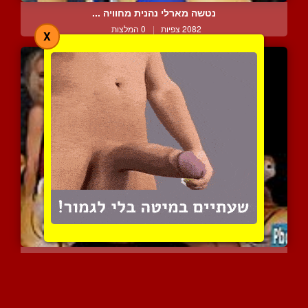
נטשה מארלי נהנית מחוויה ...
2082 צפיות
|
0 המלצות
X
הן יודעות איך ליהנות במס...
2265 צפיות
|
1 המלצות