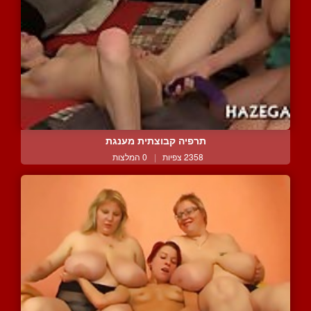
תרפיה קבוצתית מענגת
2358 צפיות
|
0 המלצות