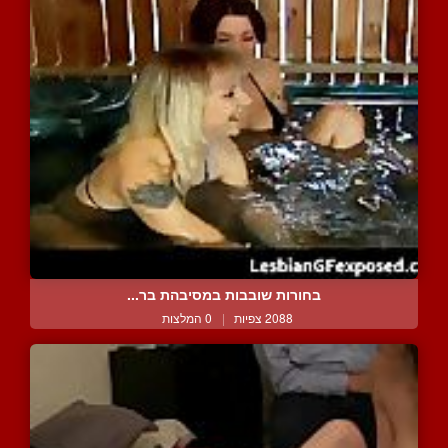
בחורות שובבות במסיבהת בר...
2088 צפיות
|
0 המלצות