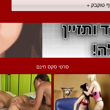
ף טוקבק +
סרטי סקס חינם