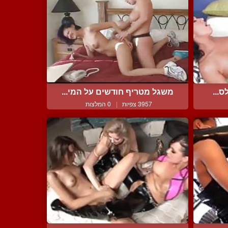
ס...
משגל מטריף חודשים על המי...
3957 צפיות
|
0 המלצות