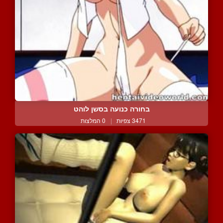
בחורה כנועה בסשן לוהט
3471 צפיות
|
0 המלצות