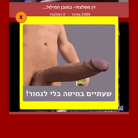
זין מפלצתי- במובן המילול...
2489 צפיות
|
0 המלצות
X
קוקסית נדפקת היטב
3427 צפיות
|
0 המלצות