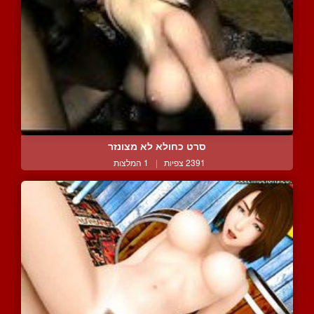
סרט כחולא לא מצונזר
2391 צפיות
|
1 המלצות