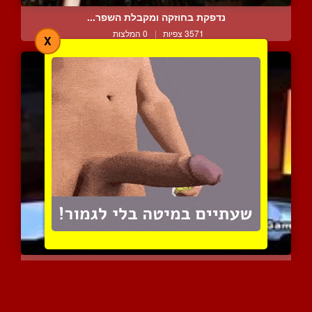
נדפקת בחוזקה ומקבלת השפר...
3571 צפיות
|
0 המלצות
X
חשפנית ולקו מאוד מרוצה
1806 צפיות
|
0 המלצות