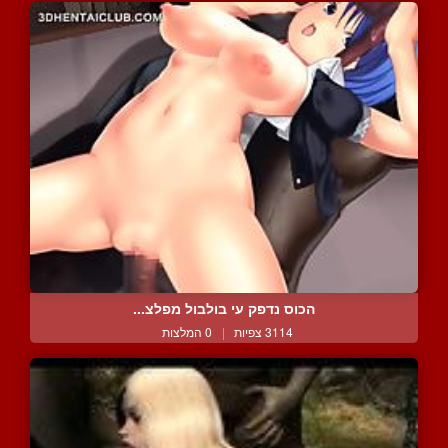
הכוס נדפק עי בולבול מפלצ...
3114 צפיות
|
0 המלצות