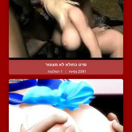
סרט כחולא לא מצונזר
2391 צפיות
|
1 המלצות