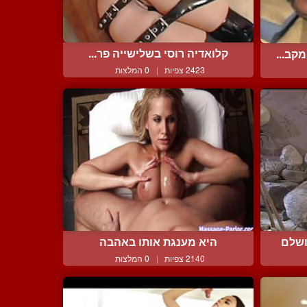
קלואדיה רוסי בשלישייה פר...
קב...
2423 צפיות
|
0 המלצות
ושלם
היא מענגת אותו באהבה
2140 צפיות
|
0 המלצות