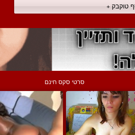
ף טוקבק +
סרטי סקס חינם