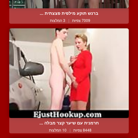
ברנש תוקע מילפית פצצתית ...
7009 צפיות
|
3 המלצות
חרמנית עם שיער קצר מבלה ...
8448 צפיות
|
10 המלצות