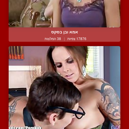
אמא ובן בסקס
17876 צפיות
|
38 המלצות