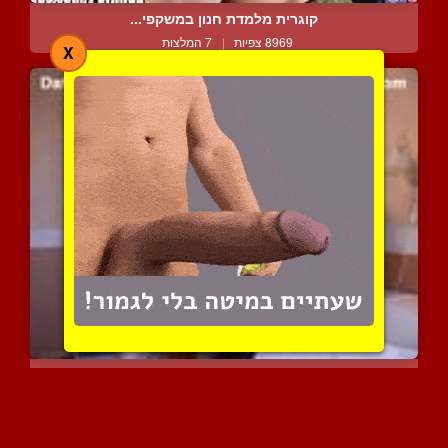
קוגרית מלמדת חנון במשקפי...
8969 צפיות
|
7 המלצות
X
מזדווגין בתשוקה בחדר השי...
3886 צפיות
|
0 המלצות