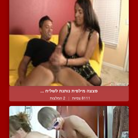
פצצה מילפית נותנת לשליח ...
8111 צפיות
|
2 המלצות