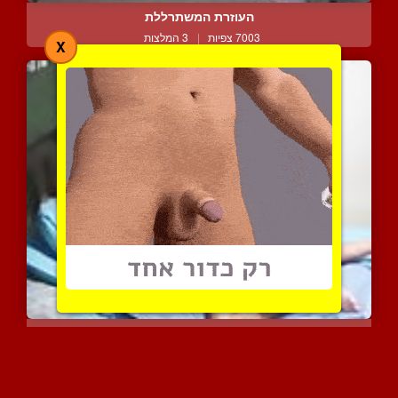
העוזרת המשתרללת
7003 צפיות
|
3 המלצות
X
סרט פורנו חובבי אמיתי של...
5413 צפיות
|
2 המלצות