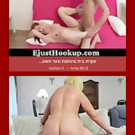
עקרת בית מיוחמת ונער השע...
6512 צפיות
|
0 המלצות