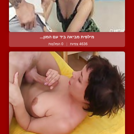
מילפית מביאה ביד עם המון...
4636 צפיות
|
0 המלצות