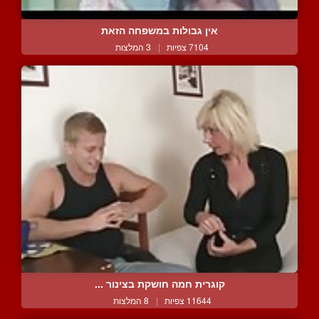
אין גבולות במשפחה הזאת
7104 צפיות
|
3 המלצות
קוגרית חמה חושקת בצינור ...
11644 צפיות
|
8 המלצות