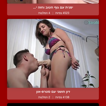
יפנית עם גוף חטוב וחזה י...
4523 צפיות
|
4 המלצות
זיון חושני עם סטרפ-און
4138 צפיות
|
2 המלצות