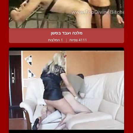
מלכה ועבד בסשן
4111 צפיות
|
1 המלצות