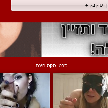
ף טוקבק +
סרטי סקס חינם