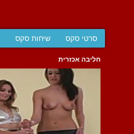
סרטי סקס
שיחות סקס
ס
חליבה אכזרית