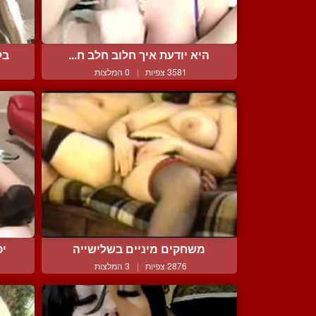
היא יודעת איך חלוב חלב ח...
בל
3581 צפיות
|
0 המלצות
משחקים מיניים בשלישייה
יפ
2876 צפיות
|
3 המלצות