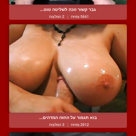
גבר קשור זוכה לשליטה טוט...
5641 צפיות
|
2 המלצות
בוא תגמור על החזה המדהים...
2612 צפיות
|
3 המלצות