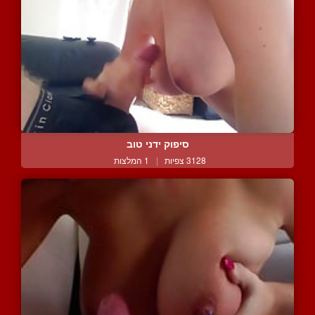
סיפוק ידני טוב
3128 צפיות
|
1 המלצות