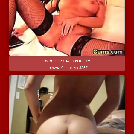
בייב כוסית בגרביונים עוש...
3257 צפיות
|
0 המלצות