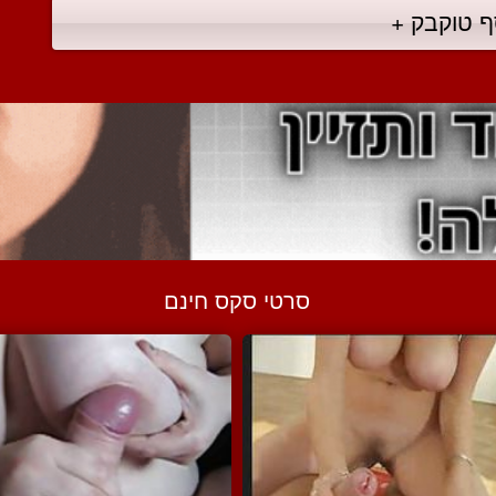
ף טוקבק +
סרטי סקס חינם