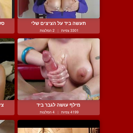
תעשה ביד על הציצים שלי
סק
3301 צפיות
|
2 המלצות
מילף עושה לגבר ביד
צי
4199 צפיות
|
4 המלצות