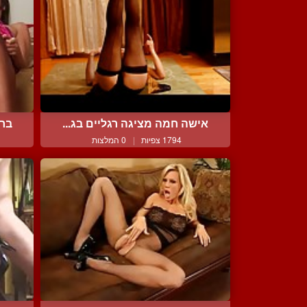
אישה חמה מציגה רגליים בג...
ברו
1794 צפיות
|
0 המלצות