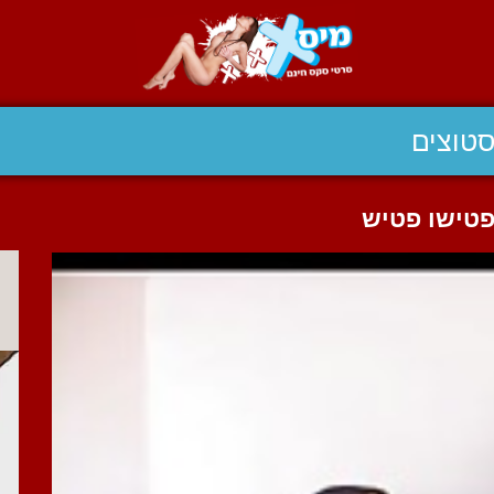
טוצים
פטישו פטיש