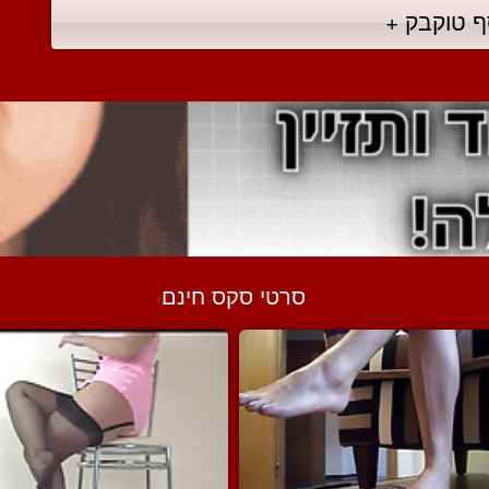
ף טוקבק +
סרטי סקס חינם