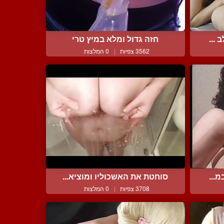
 ...
חזה גדול ומלא במיץ טרי
3562 צפיות
|
0 המלצות
מ...
סוחטת את האשכוליו ומוציא...
3708 צפיות
|
0 המלצות