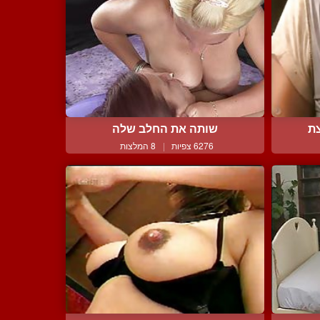
צת
שותה את החלב שלה
6276 צפיות
|
8 המלצות