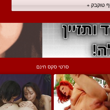
ף טוקבק +
סרטי סקס חינם