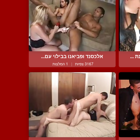
 ...
אלכסנד ופביאנו בבילוי עם...
3167 צפיות
|
1 המלצות