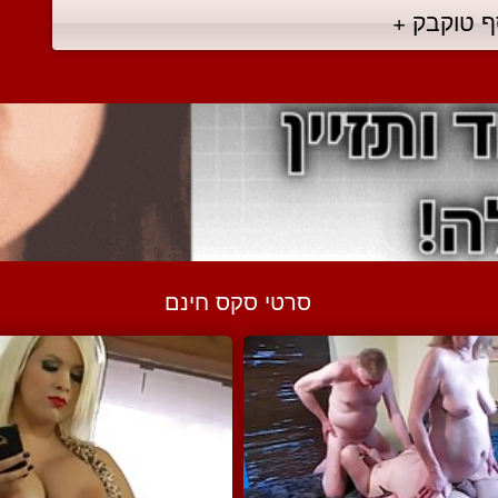
ף טוקבק +
סרטי סקס חינם