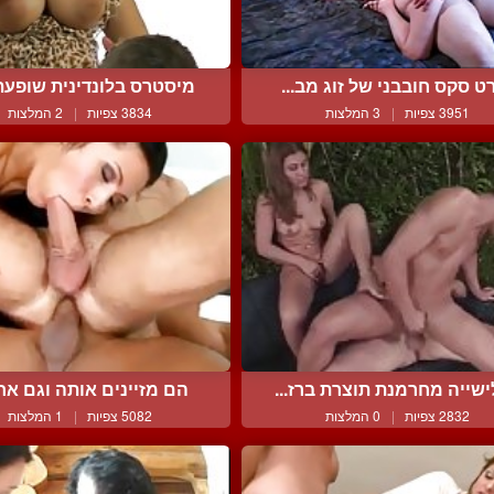
ט סקס חובבני של זוג מב...
מיסטרס בלונדינית שופעת 
3951 צפיות
|
3 המלצות
3834 צפיות
|
2 המלצות
שייה מחרמנת תוצרת ברז...
הם מזיינים אותה וגם אחד
2832 צפיות
|
0 המלצות
5082 צפיות
|
1 המלצות