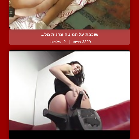
שוכבת על המיטה ונהנית מל...
3829 צפיות
|
2 המלצות