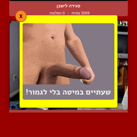
סגידה לישבן
3269 צפיות
|
0 המלצות
X
צעירונת נותנת לך שואו אק...
3344 צפיות
|
1 המלצות