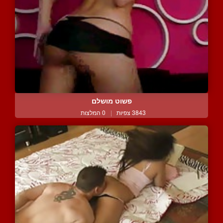
פשוט מושלם
3843 צפיות
|
0 המלצות