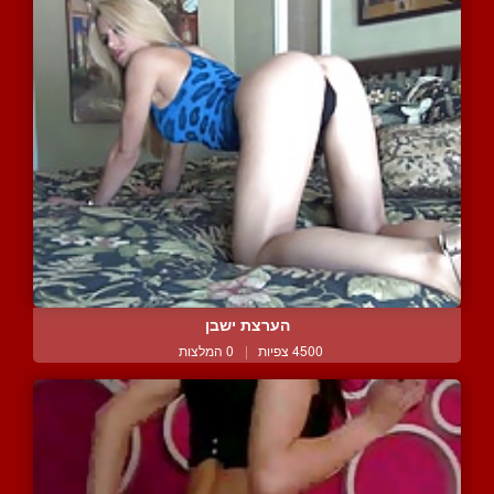
הערצת ישבן
4500 צפיות
|
0 המלצות