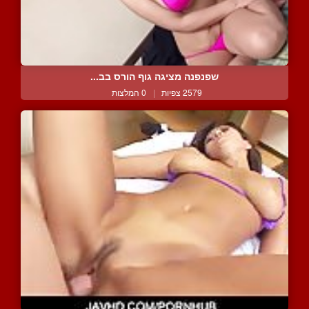
שפנפנה מציגה גוף הורס בב...
2579 צפיות
|
0 המלצות