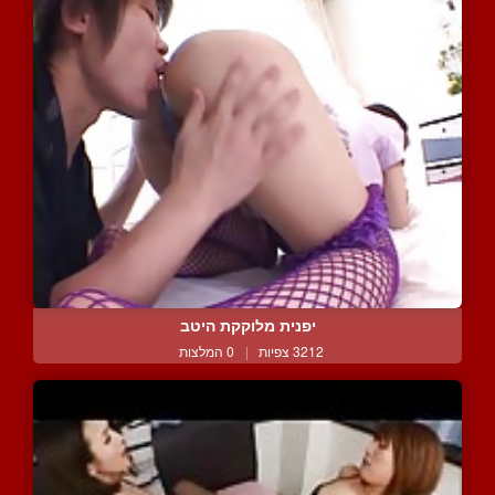
יפנית מלוקקת היטב
3212 צפיות
|
0 המלצות