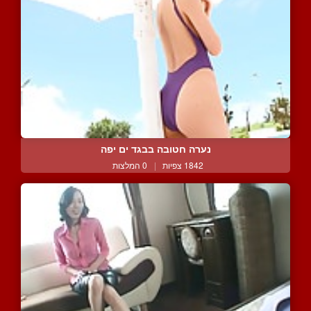
נערה חטובה בבגד ים יפה
1842 צפיות
|
0 המלצות