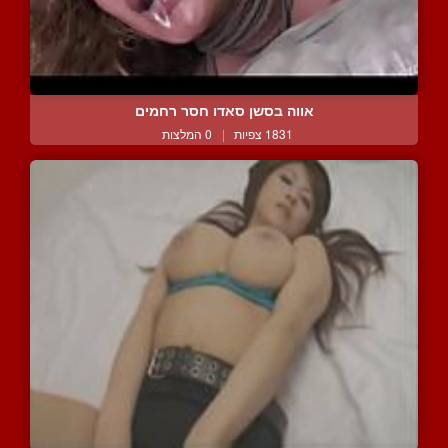
אווה בסשן סאדו חסר רחמים
1831 צפיות
|
0 המלצות