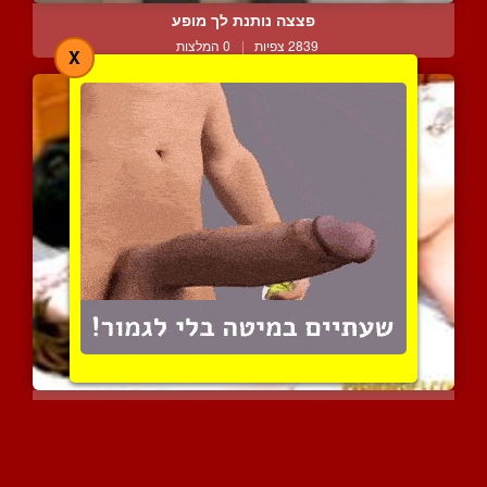
פצצה נותנת לך מופע
2839 צפיות
|
0 המלצות
X
מילפית שמשתוללת כמו זונה...
2114 צפיות
|
0 המלצות