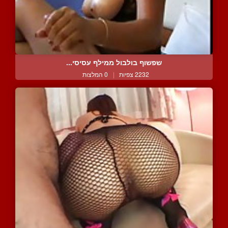
שפשוף בולבול ממילף עסיסי...
2232 צפיות
|
0 המלצות