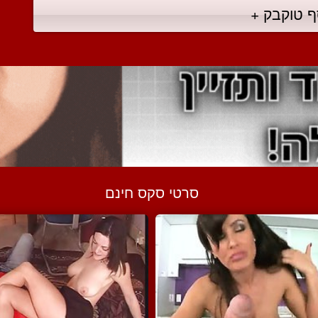
ף טוקבק +
סרטי סקס חינם