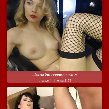
אינגריד החושנית מול המצל...
2179 צפיות
|
1 המלצות