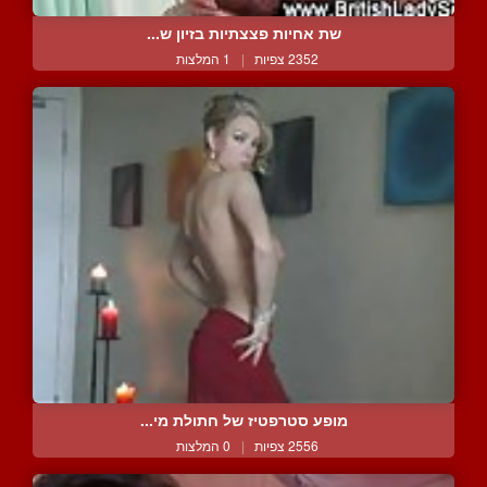
שת אחיות פצצתיות בזיון ש...
2352 צפיות
|
1 המלצות
מופע סטרפטיז של חתולת מי...
2556 צפיות
|
0 המלצות