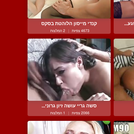
ע...
קנדי מייסון הלוהטת בסקס
4673 צפיות
|
2 המלצות
סשה גריי עושה זיון גרוני...
2066 צפיות
|
1 המלצות