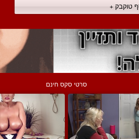
ף טוקבק +
סרטי סקס חינם