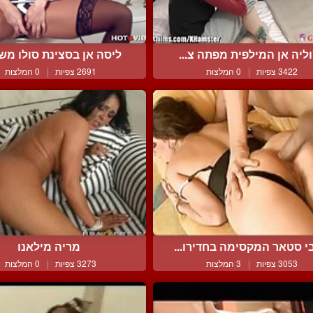
וליה אן המילפית מפתה צ...
ליסה אן בסצינת סולו משג
3422 צפיות
|
0 המלצות
2691 צפיות
|
0 המלצות
י סטאר המקסימה בחדירו...
מריה מילאנו
3053 צפיות
|
3 המלצות
3273 צפיות
|
0 המלצות