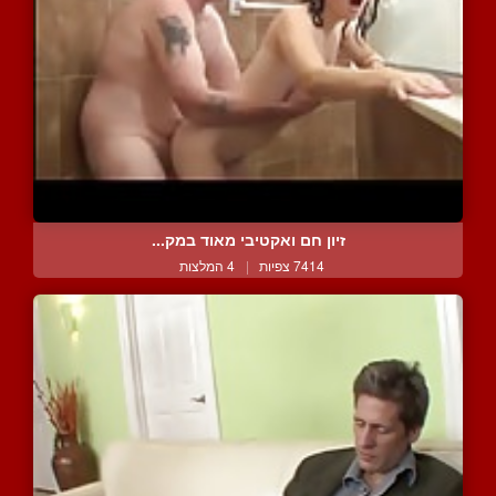
זיון חם ואקטיבי מאוד במק...
7414 צפיות
|
4 המלצות