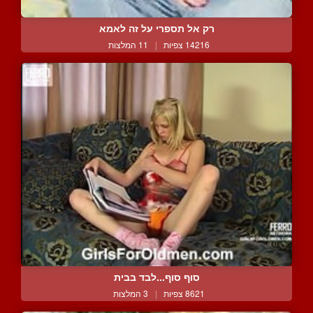
רק אל תספרי על זה לאמא
14216 צפיות
|
11 המלצות
סוף סוף...לבד בבית
8621 צפיות
|
3 המלצות