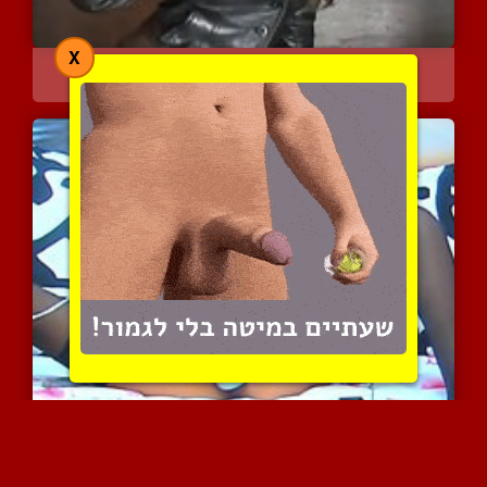
X
אשה אלגנטית מעשנת סיגריה...
1872 צפיות
|
0 המלצות
לטינית שווה מאוננת עם מס...
3199 צפיות
|
0 המלצות