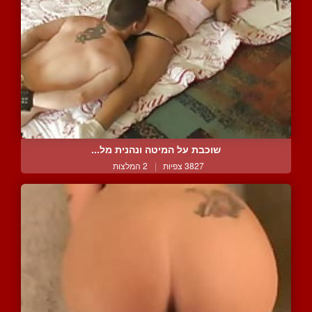
שוכבת על המיטה ונהנית מל...
3827 צפיות
|
2 המלצות