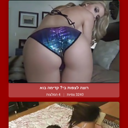
רוצה לצפות בי? קדימה בוא
3240 צפיות
|
4 המלצות