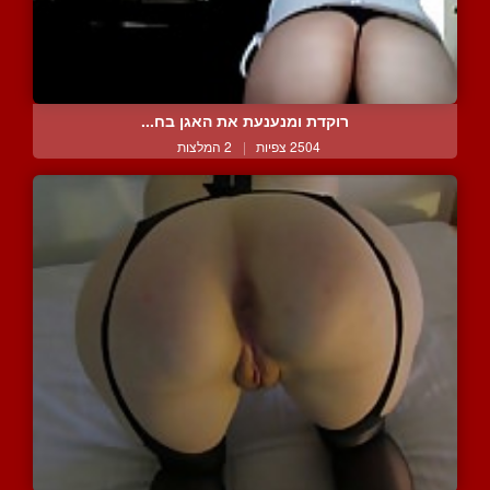
רוקדת ומנענעת את האגן בח...
2504 צפיות
|
2 המלצות